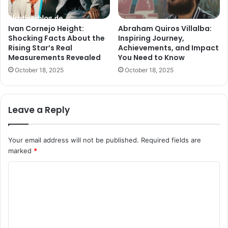
Ivan Cornejo Height:
Abraham Quiros Villalba:
Shocking Facts About the
Inspiring Journey,
Rising Star’s Real
Achievements, and Impact
Measurements Revealed
You Need to Know
October 18, 2025
October 18, 2025
Leave a Reply
Your email address will not be published.
Required fields are
marked
*
C
o
m
m