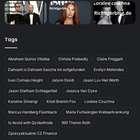
Tags
Abraham Quiros Villalba
Christa Podsedly
Claire Froggatt
Dahoam is Dahoam Sascha tot aufgefunden
Evelyn Melendez
Ivan Cornejo Height
Jalynn Elordi
Jason Luv Net Worth
Jason Statham Schlaganfall
Jessica Van Dyke
Karoline Simangr
Kristi Branim Fox
Loralee Czuchna
Marcus Hamberg Flashback
Maria Furtwängler Krebserkrankung
to Avoid with Qzobollrode
Will Theron Roth
Zpravyaktualne CZ Finance