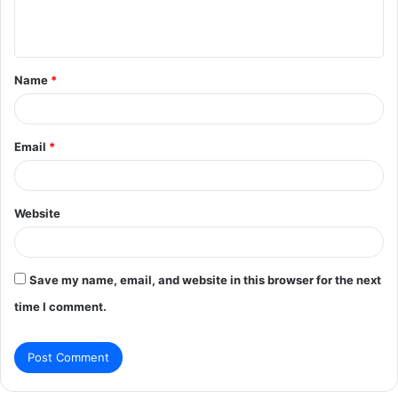
e
n
t
Name
*
*
Email
*
Website
Save my name, email, and website in this browser for the next
time I comment.