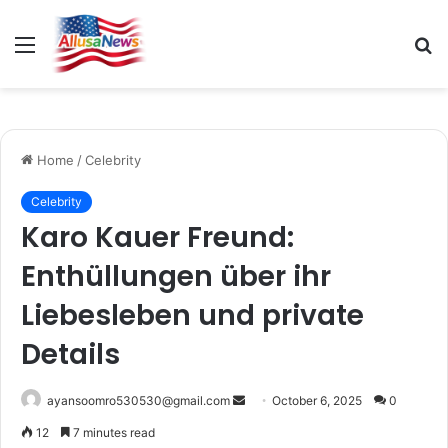
Menu
S
fo
Home
/
Celebrity
Celebrity
Karo Kauer Freund:
Enthüllungen über ihr
Liebesleben und private
Details
Send
ayansoomro530530@gmail.com
October 6, 2025
0
an
12
7 minutes read
email