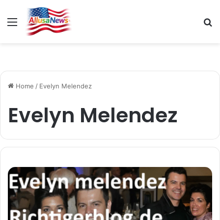
Menu
S
fo
Home
/
Evelyn Melendez
Evelyn Melendez