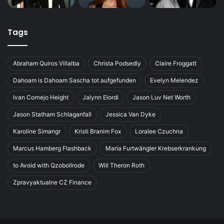
Tags
Abraham Quiros Villalba
Christa Podsedly
Claire Froggatt
Dahoam is Dahoam Sascha tot aufgefunden
Evelyn Melendez
Ivan Cornejo Height
Jalynn Elordi
Jason Luv Net Worth
Jason Statham Schlaganfall
Jessica Van Dyke
Karoline Simangr
Kristi Branim Fox
Loralee Czuchna
Marcus Hamberg Flashback
Maria Furtwängler Krebserkrankung
to Avoid with Qzobollrode
Will Theron Roth
Zpravyaktualne CZ Finance