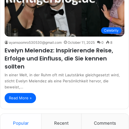
Celebrity
ayansoomro530530@gmail.com
October 11, 2025
0
8
Evelyn Melendez: Inspirierende Reise,
Erfolge und Einfluss, die Sie kennen
sollten
In einer Welt, in der Ruhm oft mit Lautstärke gleichgesetzt wird,
sticht Evelyn Melendez als eine Persönlichkeit hervor, die
beweist,…
Read More »
Popular
Recent
Comments