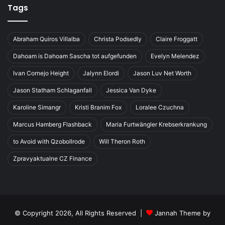
Tags
Abraham Quiros Villalba
Christa Podsedly
Claire Froggatt
Dahoam is Dahoam Sascha tot aufgefunden
Evelyn Melendez
Ivan Cornejo Height
Jalynn Elordi
Jason Luv Net Worth
Jason Statham Schlaganfall
Jessica Van Dyke
Karoline Simangr
Kristi Branim Fox
Loralee Czuchna
Marcus Hamberg Flashback
Maria Furtwängler Krebserkrankung
to Avoid with Qzobollrode
Will Theron Roth
Zpravyaktualne CZ Finance
© Copyright 2026, All Rights Reserved |
Jannah Theme by