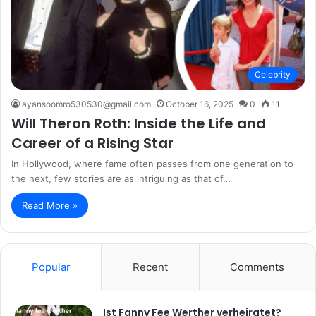
Celebrity
ayansoomro530530@gmail.com
October 16, 2025
0
11
Will Theron Roth: Inside the Life and
Career of a Rising Star
In Hollywood, where fame often passes from one generation to
the next, few stories are as intriguing as that of…
Read More »
Popular
Recent
Comments
Ist Fanny Fee Werther verheiratet?