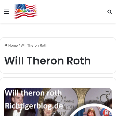
Menu
S
fo
Home
/
Will Theron Roth
Will Theron Roth