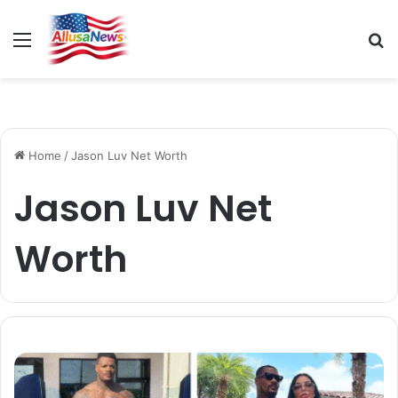
Menu
S
fo
Home
/
Jason Luv Net Worth
Jason Luv Net
Worth