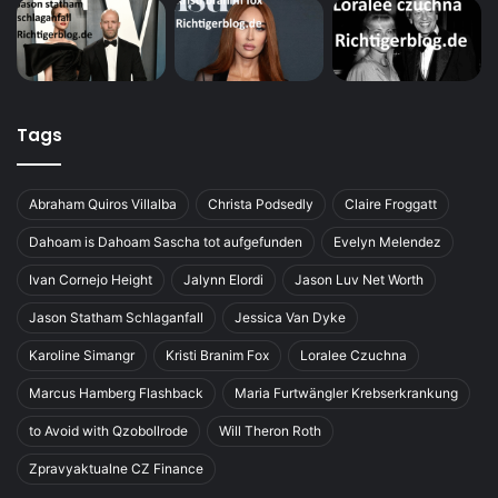
Tags
Abraham Quiros Villalba
Christa Podsedly
Claire Froggatt
Dahoam is Dahoam Sascha tot aufgefunden
Evelyn Melendez
Ivan Cornejo Height
Jalynn Elordi
Jason Luv Net Worth
Jason Statham Schlaganfall
Jessica Van Dyke
Karoline Simangr
Kristi Branim Fox
Loralee Czuchna
Marcus Hamberg Flashback
Maria Furtwängler Krebserkrankung
to Avoid with Qzobollrode
Will Theron Roth
Zpravyaktualne CZ Finance