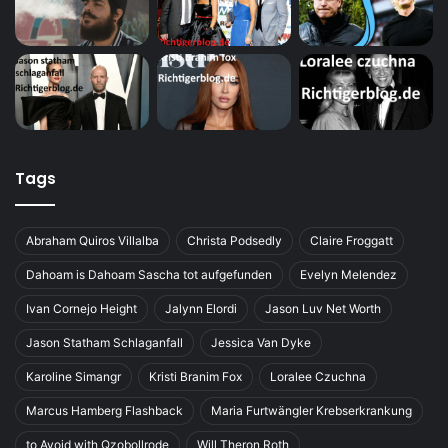
Tags
Abraham Quiros Villalba
Christa Podsedly
Claire Froggatt
Dahoam is Dahoam Sascha tot aufgefunden
Evelyn Melendez
Ivan Cornejo Height
Jalynn Elordi
Jason Luv Net Worth
Jason Statham Schlaganfall
Jessica Van Dyke
Karoline Simangr
Kristi Branim Fox
Loralee Czuchna
Marcus Hamberg Flashback
Maria Furtwängler Krebserkrankung
to Avoid with Qzobollrode
Will Theron Roth