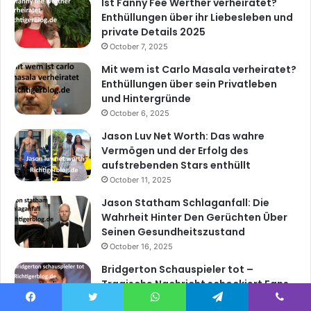
Ist Fanny Fee Werther verheiratet?
Enthüllungen über ihr Liebesleben und
private Details 2025
October 7, 2025
Mit wem ist Carlo Masala verheiratet?
Enthüllungen über sein Privatleben
und Hintergründe
October 6, 2025
Jason Luv Net Worth: Das wahre
Vermögen und der Erfolg des
aufstrebenden Stars enthüllt
October 11, 2025
Jason Statham Schlaganfall: Die
Wahrheit Hinter Den Gerüchten Über
Seinen Gesundheitszustand
October 16, 2025
Bridgerton Schauspieler tot –
Tragische Nachricht schockiert Fans
der Erfolgsserie
Facebook
Twitter
WhatsApp
Telegram
Viber