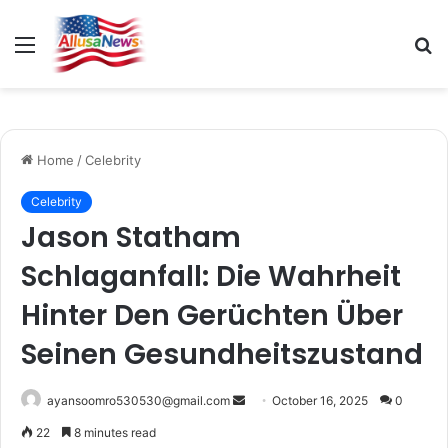
Menu
S
fo
Home
/
Celebrity
Celebrity
Jason Statham
Schlaganfall: Die Wahrheit
Hinter Den Gerüchten Über
Seinen Gesundheitszustand
Send
ayansoomro530530@gmail.com
October 16, 2025
0
an
22
8 minutes read
email