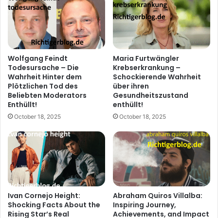
Wolfgang Feindt
Maria Furtwängler
Todesursache – Die
Krebserkrankung –
Wahrheit Hinter dem
Schockierende Wahrheit
Plötzlichen Tod des
über ihren
Beliebten Moderators
Gesundheitszustand
Enthüllt!
enthüllt!
October 18, 2025
October 18, 2025
Ivan Cornejo Height:
Abraham Quiros Villalba:
Shocking Facts About the
Inspiring Journey,
Rising Star’s Real
Achievements, and Impact