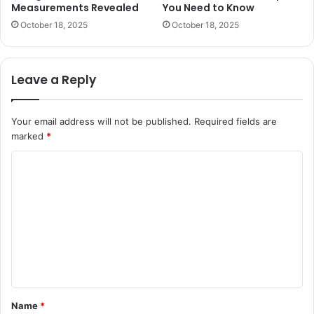
Measurements Revealed
You Need to Know
October 18, 2025
October 18, 2025
Leave a Reply
Your email address will not be published.
Required fields are
marked
*
C
o
m
m
e
n
t
Name
*
*